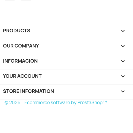
PRODUCTS

OUR COMPANY

INFORMACION

YOUR ACCOUNT

STORE INFORMATION
keyboard_arrow_down
© 2026 - Ecommerce software by PrestaShop™