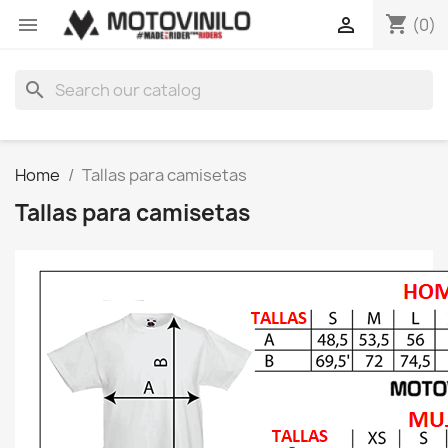
shopping_cart


(0)
search
Home
Tallas para camisetas
Tallas para camisetas