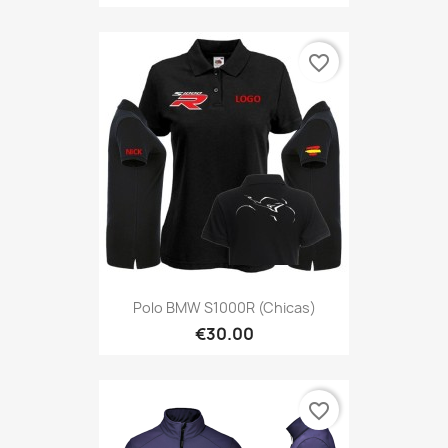
favorite_border
Polo BMW S1000R (Chicas)
€30.00
favorite_border