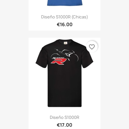
Diseño S1000R (Chicas)
€16.00
favorite_border
Diseño S1000R
€17.00