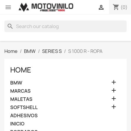
shopping_cart


(0)
search
Home
BMW
SERIES S
S 1000 R - ROPA
HOME

BMW

MARCAS

MALETAS

SOFTSHELL
ADHESIVOS
INICIO