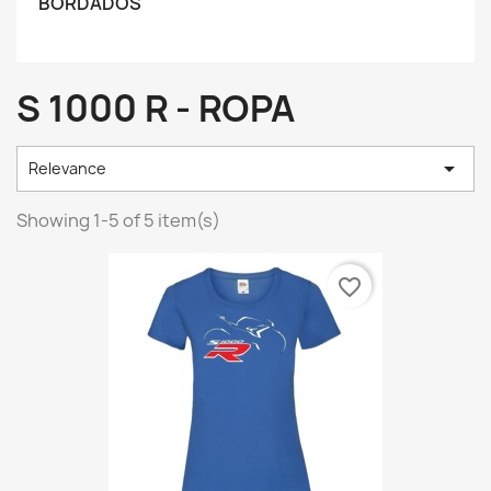
BORDADOS
S 1000 R - ROPA

Relevance
Showing 1-5 of 5 item(s)
favorite_border