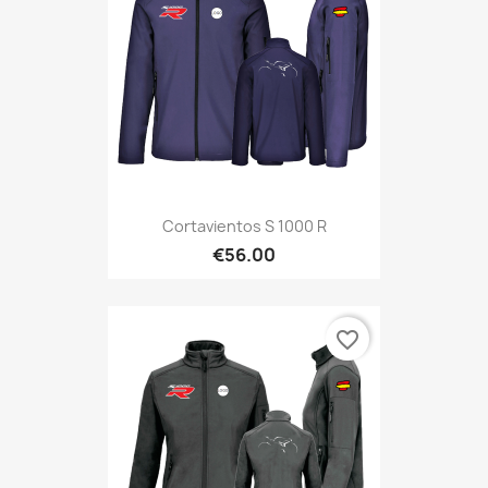
Cortavientos S 1000 R
€56.00
favorite_border