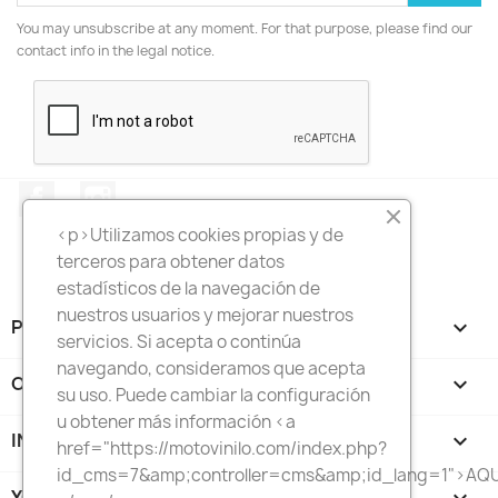
You may unsubscribe at any moment. For that purpose, please find our
contact info in the legal notice.
Facebook
Instagram
<p>Utilizamos cookies propias y de
terceros para obtener datos
estadísticos de la navegación de
nuestros usuarios y mejorar nuestros
PRODUCTS

servicios. Si acepta o continúa
navegando, consideramos que acepta
OUR COMPANY

su uso. Puede cambiar la configuración
u obtener más información <a
INFORMACION

href="https://motovinilo.com/index.php?
id_cms=7&amp;controller=cms&amp;id_lang=1">AQU
YOUR ACCOUNT
