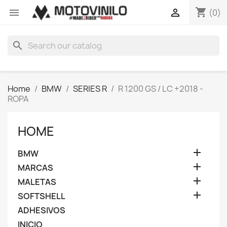
shopping_cart


(0)
search
Home
BMW
SERIES R
R 1200 GS / LC +2018 -
ROPA
HOME

BMW

MARCAS

MALETAS

SOFTSHELL
ADHESIVOS
INICIO