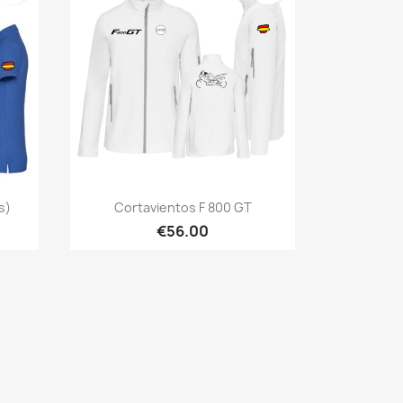
Quick view

s)
Cortavientos F 800 GT
+1
€56.00