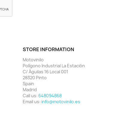
STORE INFORMATION
Motovinilo
Polígono Industrial La Estación
C/ Águilas 16 Local 001
28320 Pinto
Spain
Madrid
Call us:
648094868
Email us:
info@motovinilo.es