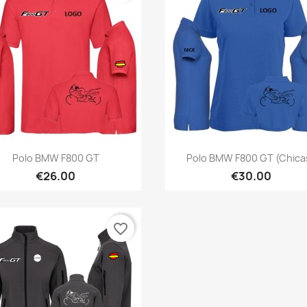
Quick view
Quick view


Polo BMW F800 GT
Polo BMW F800 GT (Chica
+1
€26.00
€30.00
favorite_border