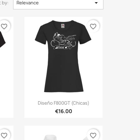

 by:
Relevance
favorite_border
favorite_border
Quick view

Diseño F800GT (Chicas)
+1
€16.00
favorite_border
favorite_border