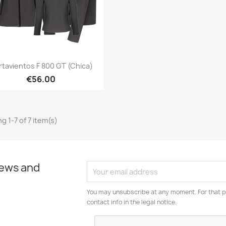
Quick view

tavientos F 800 GT (Chica)
€56.00
g 1-7 of 7 item(s)
news and
You may unsubscribe at any moment. For that p
contact info in the legal notice.