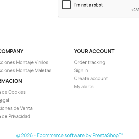
COMPANY
YOUR ACCOUNT
cciones Montaje Vinilos
Order tracking
cciones Montaje Maletas
Sign in
Create account
RMACION
My alerts
ca de Cookies
Legal
I.
iones de Venta
a de Privacidad
s
© 2026 - Ecommerce software by PrestaShop™