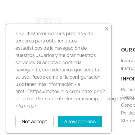
Facebook
Instagram
<p>Utilizamos cookies propias y de
terceros para obtener datos
estadísticos de la navegación de
PRODUCTS
OUR 
nuestros usuarios y mejorar nuestros
Tallas para camisetas
Instru
servicios. Si acepta o continúa
Tallas para Softshell
Instru
navegando, consideramos que acepta
Tallas para polos
su uso. Puede cambiar la configuración
INFO
u obtener más información <a
Tallas para Softshell Result
Politi
href="https://motovinilo.com/index.php?
Aviso 
id_cms=7&amp;controller=cms&amp;id_lang=1">AQU
Condic
</a></p>
Politic
Store
Not accept
Allow cookies