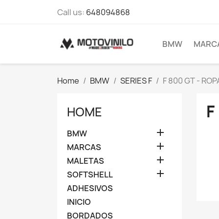
Call us:
648094868
BMW
MARC
Home
BMW
SERIES F
F 800 GT - ROP
F
HOME

BMW

MARCAS

MALETAS

SOFTSHELL
ADHESIVOS
INICIO
BORDADOS