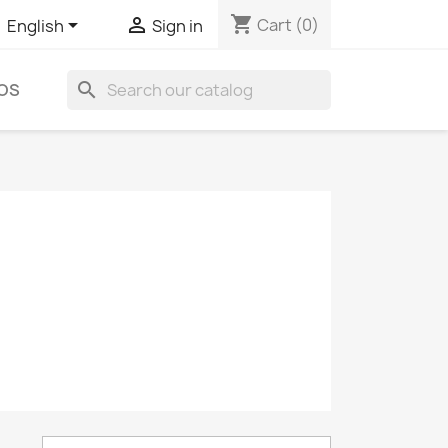
shopping_cart


Cart
(0)
English
Sign in
search
OS