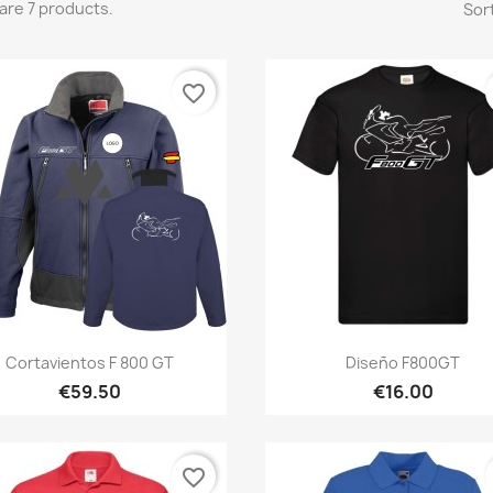
are 7 products.
Sort
favorite_border
Quick view
Quick view


Cortavientos F 800 GT
Diseño F800GT
€59.50
€16.00
favorite_border