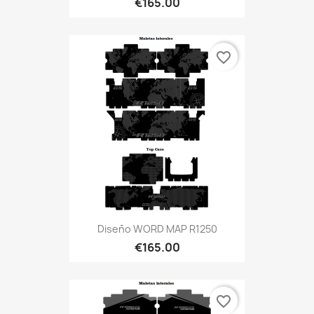
€165.00
favorite_border
Diseño WORD MAP R1250
€165.00
favorite_border