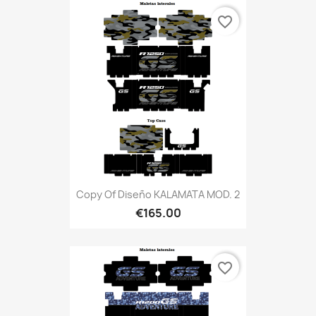
favorite_border
Copy Of Diseño KALAMATA MOD. 2
€165.00
favorite_border