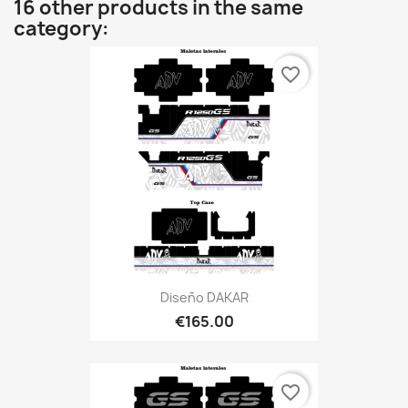
16 other products in the same
category:
favorite_border
Diseño DAKAR
€165.00
favorite_border