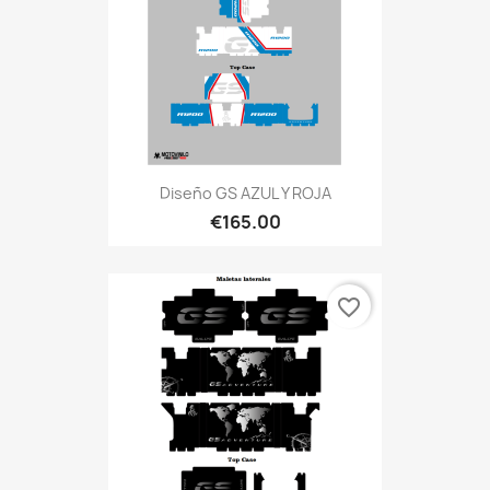
Diseño GS AZUL Y ROJA
€165.00
favorite_border