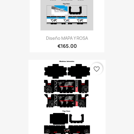
Diseño MAPA Y ROSA
€165.00
favorite_border