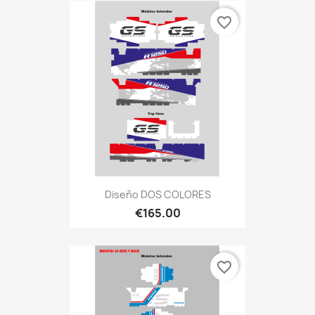
favorite_border
Diseño DOS COLORES
€165.00
favorite_border